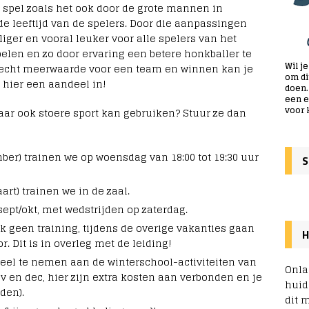
t spel zoals het ook door de grote mannen in
e leeftijd van de spelers. Door die aanpassingen
liger en vooral leuker voor alle spelers van het
elen en zo door ervaring een betere honkballer te
Wil j
u echt meerwaarde voor een team en winnen kan je
om di
 hier een aandeel in!
doen.
een e
voor 
aar ook stoere sport kan gebruiken? Stuur ze dan
mber) trainen we op woensdag van 18:00 tot 19:30 uur
S
art) trainen we in de zaal.
sept/okt, met wedstrijden op zaterdag.
ak geen training, tijdens de overige vakanties gaan
H
 Dit is in overleg met de leiding!
deel te nemen aan de winterschool-activiteiten van
Onla
nov en dec, hier zijn extra kosten aan verbonden en je
huidi
den).
dit 