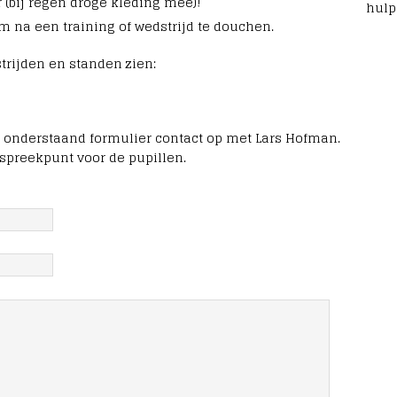
 (bij regen droge kleding mee)!
hulp 
m na een training of wedstrijd te douchen.
trijden en standen zien:
 onderstaand formulier contact op met Lars Hofman.
spreekpunt voor de pupillen.