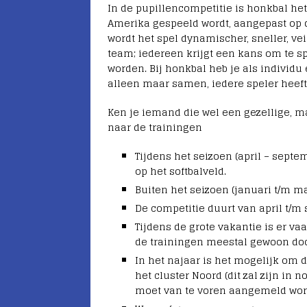
In de pupillencompetitie is honkbal he
Amerika gespeeld wordt, aangepast op d
wordt het spel dynamischer, sneller, vei
team; iedereen krijgt een kans om te sp
worden. Bij honkbal heb je als individ
alleen maar samen, iedere speler heeft
Ken je iemand die wel een gezellige, m
naar de trainingen
Tijdens het seizoen (april – septe
op het softbalveld.
Buiten het seizoen (januari t/m ma
De competitie duurt van april t/m 
Tijdens de grote vakantie is er va
de trainingen meestal gewoon door.
In het najaar is het mogelijk om 
het cluster Noord (dit zal zijn in 
moet van te voren aangemeld wor